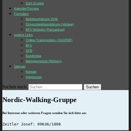
Dart-Gruppe
Kalender/Termine
Formulare
Beitrittserklärung SVW
Einverständniserklärung (Vorlage)
BFV Vorlagen (Passantrag)
weitere Links
Online-Trainingstipps (JUGEND)
BFV
DFB
Bundesliga
Marktgemeinde Plößberg
Sitemap
Kontakt
Impressum
Suchen nach:
Nordic-Walking-Gruppe
Bei Interesse oder weiteren Fragen wenden Sie sich bitte an:
Zeitler Josef: 09636/1808