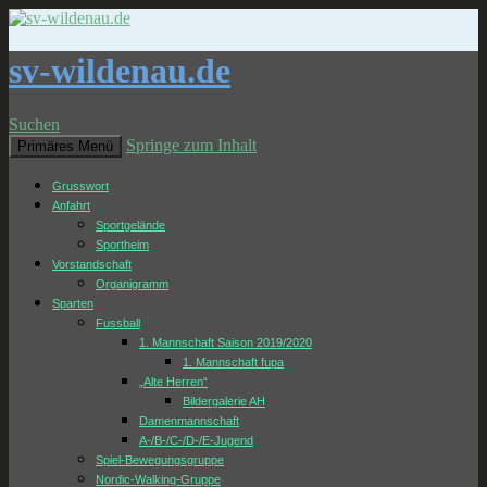
sv-wildenau.de
Suchen
Springe zum Inhalt
Primäres Menü
Grusswort
Anfahrt
Sportgelände
Sportheim
Vorstandschaft
Organigramm
Sparten
Fussball
1. Mannschaft Saison 2019/2020
1. Mannschaft fupa
„Alte Herren“
Bildergalerie AH
Damenmannschaft
A-/B-/C-/D-/E-Jugend
Spiel-Bewegungsgruppe
Nordic-Walking-Gruppe